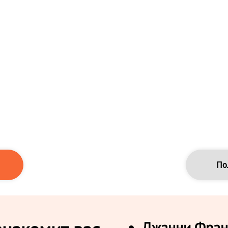
По
Джанни Фран