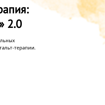
рапия
:
 2.0
нальных
тальт-терапии.