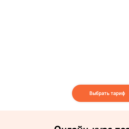
ㅤㅤВыбрать тарифㅤㅤㅤ