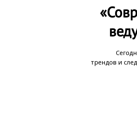
«Сов
вед
Сегодн
трендов и сле